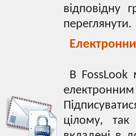
відповідну 
переглянути.
Електронни
В FossLook
електронн
Підписувати
цілому, так
вкладені в 