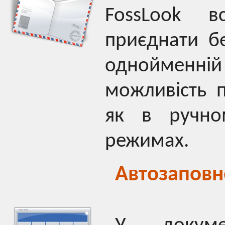
FossLook 
приєднати б
однойменні
можливість п
як в ручно
режимах.
Автозаповн