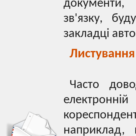
документи,
зв'язку, бу
закладці авт
Листування
Часто дово
електронн
кореспонден
наприклад, 