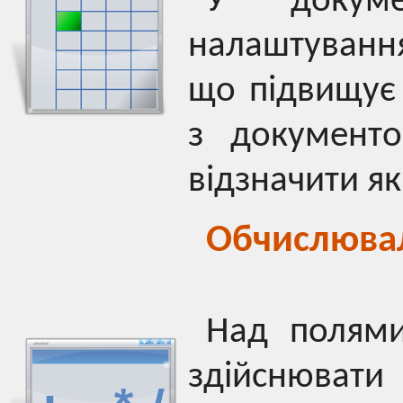
У докуме
налаштуванн
що підвищує 
з документ
відзначити як
Обчислювал
Над полями
здійснюват