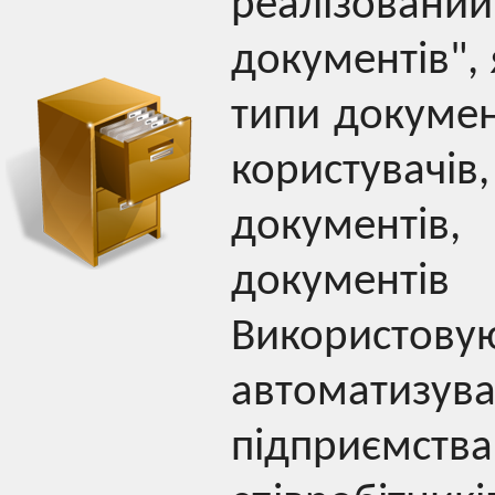
реалізован
документів",
типи докумен
користува
документі
документ
Використову
автоматизу
підприємства