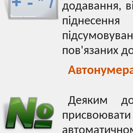
додавання, в
піднесення
підсумовуван
пов'язаних д
Автонумер
Деяким до
присвоюват
автомат