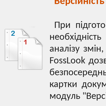
Версійність
При підгото
необхідність
аналізу змін
FossLook дозв
безпосередн
картки доку
модуль "Версі