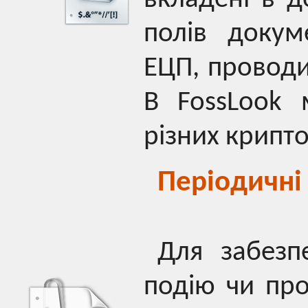
полів докум
ЕЦП, проводи
В FossLook 
різних крипт
Періодичні 
Для забезп
подію чи про