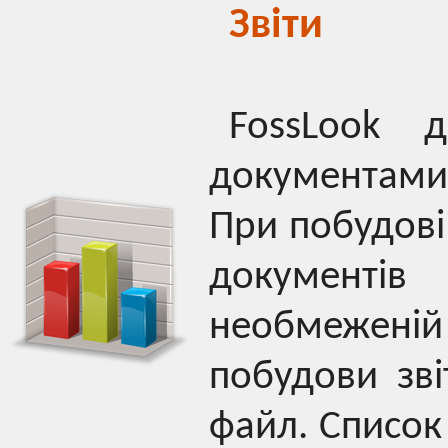
Звіти
FossLook д
документами,
При побудові 
документі
необмеженій 
побудови зві
файл. Список