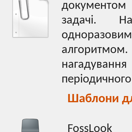
документом 
задачі. Н
одноразовим
алгоритмом.
нагадування
періодичного
Шаблони дл
FossLook