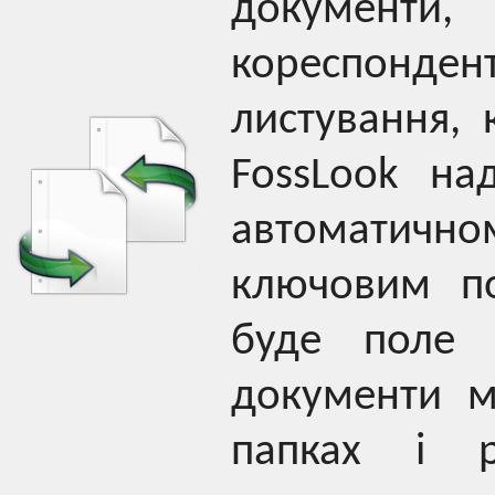
документи
кореспонд
листування, 
FossLook на
автоматич
ключовим п
буде поле 
документи м
папках і р