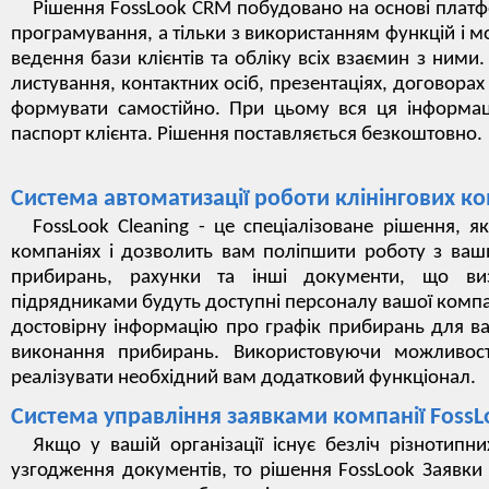
Рішення FossLook CRM побудовано на основі платф
програмування, а тільки з використанням функцій і 
ведення бази клієнтів та обліку всіх взаємин з ними
листування, контактних осіб, презентаціях, договорах
формувати самостійно. При цьому вся ця інформац
паспорт клієнта. Рішення поставляється безкоштовно.
Система автоматизації роботи клінінгових ко
FossLook Cleaning - це спеціалізоване рішення, я
компаніях і дозволить вам поліпшити роботу з ваши
прибирань, рахунки та інші документи, що ви
підрядниками будуть доступні персоналу вашої компа
достовірну інформацію про графік прибирань для ва
виконання прибирань. Використовуючи можливост
реалізувати необхідний вам додатковий функціонал.
Система управління заявками компанії FossL
Якщо у вашій організації існує безліч різнотипн
узгодження документів, то рішення FossLook Заявки