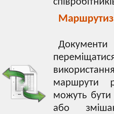
співробітник
Маршрутиза
Докумен
переміщат
використанн
маршрути р
можуть бути
або зміша