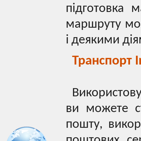
підготовка 
маршруту мож
і деякими ді
Транспорт I
Використову
ви можете с
пошту, вико
поштових се