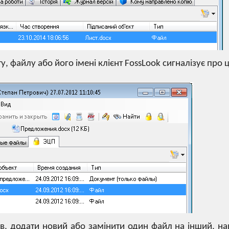
у, файлу або його імені клієнт FossLook сигналізує про ц
в, додати новий або замінити один файл на інший, нав