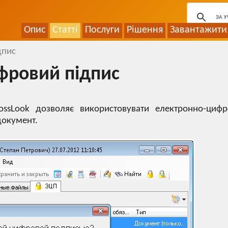
Опис
Статті
Послуги
Рішення
Завантажити
дпис
фровий підпис
ossLook дозволяє використовувати електронно-циф
документ.