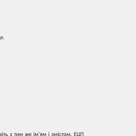
е.
іть з тим же ім'ям і змістом, ЕЦП