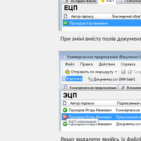
При зміні вмісту полів документ
Якщо видалити якийсь із файлі