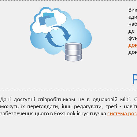
Вик
єди
наб
де
фу
док
док
Дані доступні співробітникам не в однаковій мірі. 
можуть їх переглядати, інші редагувати, треті - наві
забезпечення цього в FossLook існує гнучка
система роз