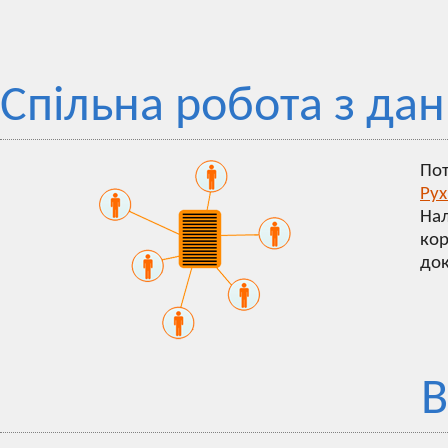
Спільна робота з да
Пот
Рух
На
кор
док
В