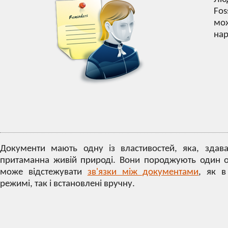
Fo
мо
нар
Документи мають одну із властивостей, яка, здав
притаманна живій природі. Вони породжують один о
може відстежувати
зв'язки між документами
, як в
режимі, так і встановлені вручну.