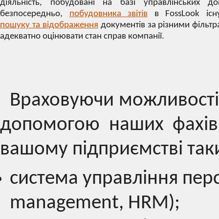
діяльність, побудовані на базі управлінських до
безпосередньо,
побудовника звітів
в FossLook іс
пошуку та відображення
документів за різними фільтр
адекватно оцінювати стан справ компанії.
Враховуючи можливості 
допомогою наших фахів
вашому підприємстві таки
система управління пер
management, HRM);