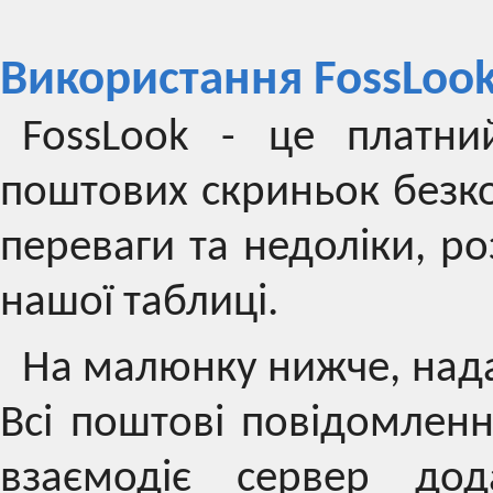
Використання FossLoo
FossLook - це платни
поштових скриньок безко
переваги та недоліки, ро
нашої таблиці.
На малюнку нижче, нада
Всі поштові повідомленн
взаємодіє сервер дод