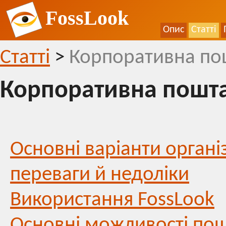
FossLook
Опис
Статті
Статті
>
Корпоративна пош
Корпоративна пошта
Основні варіанти організ
переваги й недоліки
Використання FossLook
Основні можливості пош