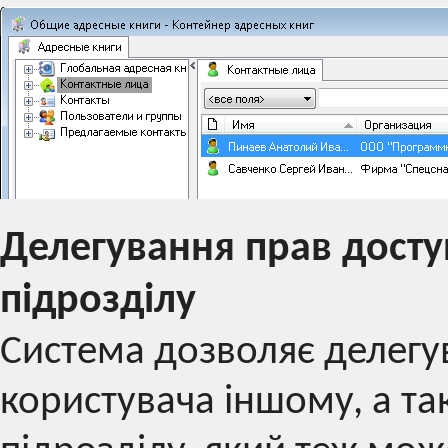
Делегування прав доступ
підрозділу
Система дозволяє делегув
користувача іншому, а та