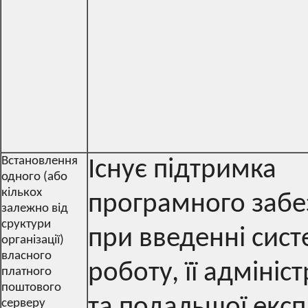
Встановлення
Існує підтримка
одного (або
кількох
програмного забе
залежно від
сруктури
при введенні сист
організації)
власного
роботу, її адміні
платного
поштового
та подальшої експ
серверу