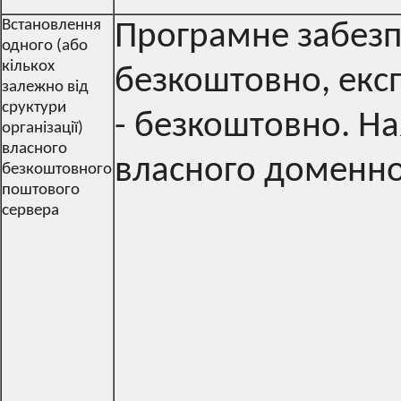
Встановлення
Програмне забезп
одного (або
кількох
безкоштовно, екс
залежно від
сруктури
- безкоштовно. На
організації)
власного
власного доменно
безкоштовного
поштового
сервера