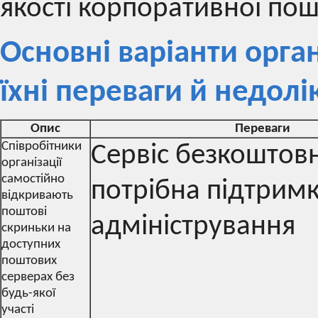
якості корпоративної пош
Основні варіанти орга
їхні переваги й недолі
Опис
Переваги
Співробітники
Сервіс безкоштов
організації
самостійно
потрібна підтримк
відкривають
поштові
адміністрування
скриньки на
доступних
поштових
серверах без
будь-якої
участі