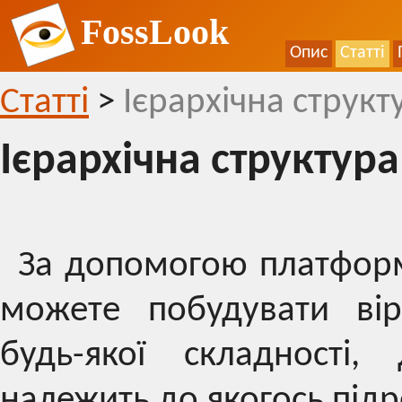
FossLook
Опис
Статті
Статті
>
Ієрархічна структ
Ієрархічна структура
За допомогою платформ
можете побудувати вірт
будь-якої складності,
належить до якогось підр