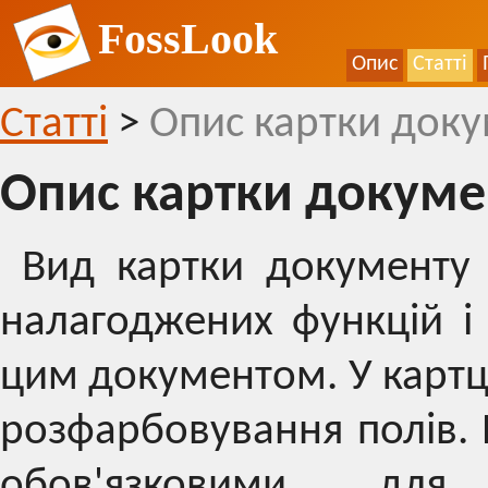
FossLook
Опис
Статті
Статті
>
Опис картки док
Опис картки докуме
Вид картки документу 
налагоджених функцій і
цим документом. У картц
розфарбовування полів. 
обов'язковими для