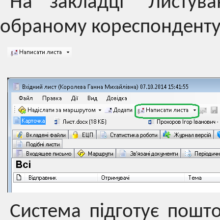
На закладці "Листув
обраному кореспонденту
Система підготує пошт