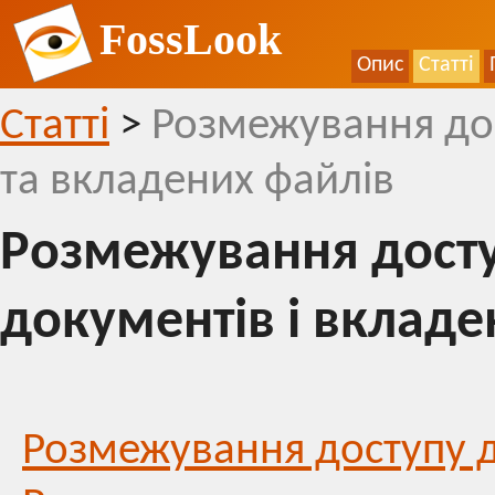
FossLook
Опис
Статті
Статті
>
Розмежування до
та вкладених файлів
Розмежування дост
документів і вкладе
Розмежування доступу 