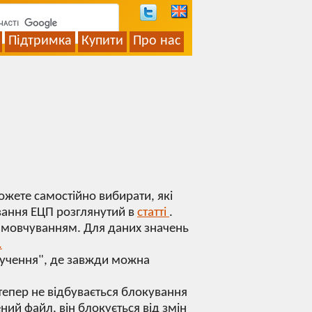
Підтримка
Купити
Про нас
жете самостійно вибирати, які
вання ЕЦП розглянутий в
статті
.
амовчуванням. Для даних значень
.
оручення", де завжди можна
тепер не відбувається блокування
ний файл, він блокується від змін