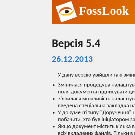
FossLook
Версія 5.4
26.12.2013
У дану версію увійшли такі змін
Змінилася процедура налаштува
поля документа підписувати ци
З'явилася можливість налаштув
введена спеціальна закладка н
У документі типу "Доручення" н
побачити, хто був ініціатором 
Якщо документ містить кілька в
всіх вкладених файлів. Тільки 