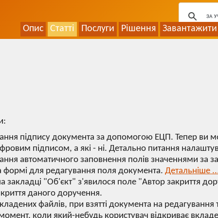
Опис
Статті
Послуги
Рішення
Завантажити
и:
ння підпису документа за допомогою ЕЦП. Тепер ви мо
фровим підписом, а які - ні. Детально питання налашту
ання автоматичного заповнення полів значеннями за з
а формі для редагування поля документа.
Детальніше ..
а закладці "Об'єкт" з'явилося поле "Автор закриття д
закриття даного доручення.
кладених файлів, при взятті документа на редагування 
в момент, коли який-небудь користувач відкриває вкладе