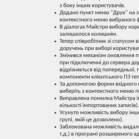
з боку інших користувачів.
Додано пункт меню "Друк" на з
контекстного меню вибраного ф
В діалогах Майстри вибору кор
залишилося колишнім.
Тепер співробітник зі статусом
доручень при виборі користувач
Змінився механізм оновлення пр
при підключенні до сервера дод
відрізняється від попередньої,
компоненти клієнтського ПЗ те
За допомогою форми вхідного п
виберіть з контекстного меню п
Виправлена ​​помилка Майстра і
кількості імпортованих записів)
Усунуто можливість вибору інш
групі, якій це дозволено).
Заблокована можливість видален
т.д.) в програмі розширеного а