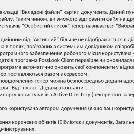
акладці "Вкладені файли" картки документа. Даний пун
айлу. Таким чином, ви зможете відправити файл на дру
истувачів "Особистий список" тепер називається "Вибра
 відмінним від "Активний" більше не відображається в д
а в полях, пов'язаних з системним довідником співробі
ограмного забезпечення робочого місця користувача - 
атків програма FossLook Client перевіряє чи оновилася 
 програма автоматично оновить свої компоненти у відпов
пер поставляються разом з сервером.
овідомлення тепер можна безпосередньо додати адрес
оля "Від" пункт "Додати в контакти".
мпорту користувачів з Active Directory (некоректно зав
.
ого користувача автором доручення (якщо ваш користув
ня кореневих об'єктів (Бібліотеки документів, Загальні
дміністрування.