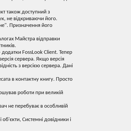
кт також доступний з
к, не відкриваючи його.
не". Призначення його
іалогах Майстра відправки
тників.
додатки FossLook Client. Тепер
версія сервера. Якщо версія
ідність з версією сервера. Дані
ата в контактну книгу. Просто
ершував роботи при великій
ач не перебуває в особливій
 об'єкти, Системні довідники і