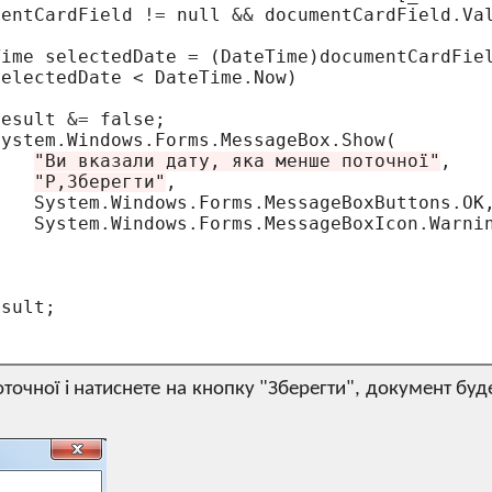
mentCardField 
!=
 null 
&&
 documentCardField
.
Va
Time selectedDate 
=
 (DateTime)documentCardFie
selectedDate 
<
 DateTime
.
Now)

result 
&=
 false;

System
.
Windows
.
Forms
.
MessageBox
.
Show(

"Ви вказали дату, яка менше поточної"
,   

"P,Зберегти"
,                             
    System
.
Windows
.
Forms
.
MessageBoxButtons
.
OK,
    System
.
Windows
.
Forms
.
MessageBoxIcon
.
Warnin
sult;

очної і натиснете на кнопку "Зберегти", документ буд