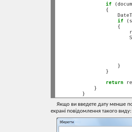
if
 (docu
                {

                    Date
if
 (
                    {

                        
                        
                        
                        
                    }

                }

return
 re
            }

Якщо ви введете дату менше пот
екрані повідомлення такого виду: