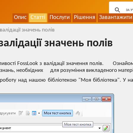
Опис
Статті
Послуги
Рішення
Завантажити
алідації значень полів
алідації значень полів
ливості FossLook з валідації значення полів. Ознайом
 знань, необхідних для розуміння викладеного матері
 роботу над нашою бібліотекою "Моя бібліотека". У 