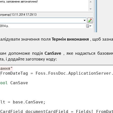
валідувати значення поля
Термін виконання
, щоб заз
я нам допоможе подія
CanSave
, яке надається базови
а, і додайте заготовку коду:
нання"
_FromDateTag 
=
 Foss
.
FossDoc
.
ApplicationServer
bool
 CanSave

ult 
=
 base
.
CanSave;

tCardField documentCardField 
=
 Fields[_FromDat