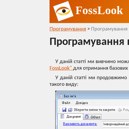
FossLook
Програмування
>
Програмування в
Програмування в
У даній статті ми вивчимо мож
FossLook"
для отримання базових
У даній статті ми продовжимо
такого виду: