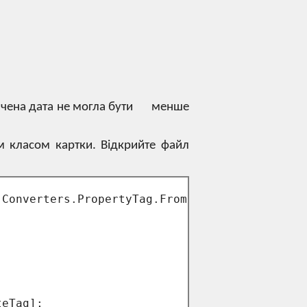
начена дата не могла бути менше
м класом картки. Відкрийте файл
.
Converters
.
PropertyTag
.
FromString(
"0x8079004
eTag];
