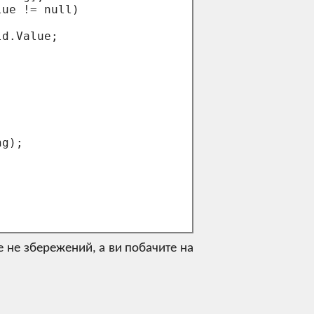
lue 
!=
 null)

ld
.
Value;

    

   

g);

е не збережений, а ви побачите на