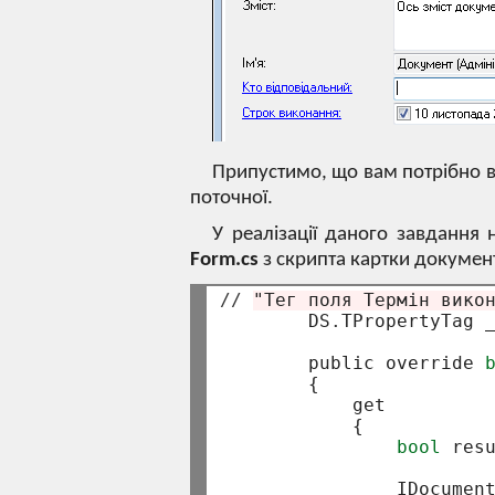
Припустимо, що вам потрібно 
поточної.
У реалізації даного завданн
Form.cs
з скрипта картки документ
//
"Тег поля Термін вико
        DS
.
TPropertyTag 
        public override 
        {

            get

            {

bool
 res
                IDocumen