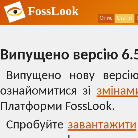
FossLook
Опис
Статті
Випущено версію 6.
Випущено нову версію
ознайомитися зі
змінам
Платформи FossLook.
Спробуйте
завантажити