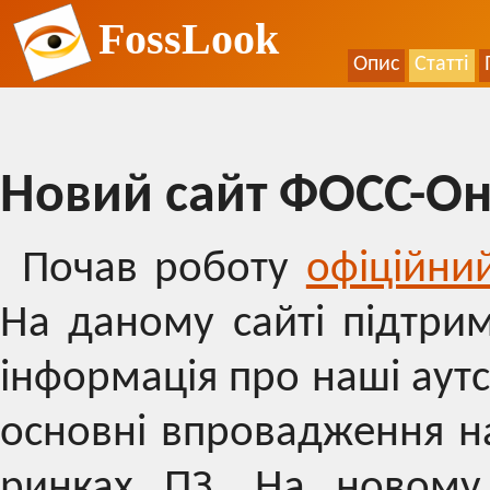
FossLook
Опис
Статті
Новий сайт ФОСС-О
Почав роботу
офіційни
На даному сайті підтри
інформація про наші аутс
основні впровадження н
ринках ПЗ. На новому 