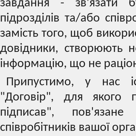
завдання - зв'язати б
підрозділів та/або співр
замість того, щоб викори
довідники, створюють н
інформацію, що не раціо
Припустимо, у нас і
"Договір", для якого 
підписав", пов'язан
співробітників вашої орган