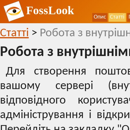
FossLook
Опис
Статті
Статті
>
Робота з внутрі
Робота з внутрішні
Для створення поштов
вашому сервері (внут
відповідного користу
адміністрування і відкр
Перейдіть на закладку "О