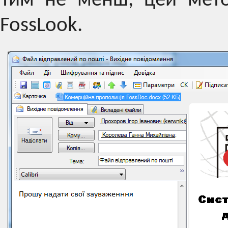
Тим не менш, цей мето
FossLook.