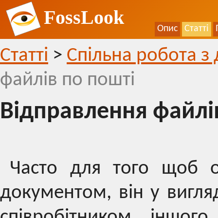
FossLook
Опис
Статті
Статті
>
Спільна робота з
файлів по пошті
Відправлення файлі
Часто для того щоб о
документом, він у вигля
співробітником іншог