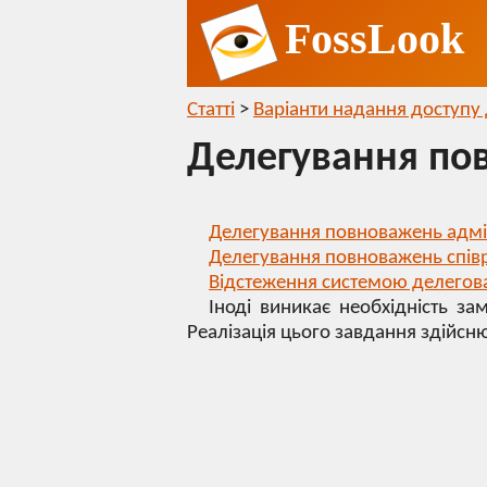
FossLook
Статті
>
Варіанти надання доступу 
Делегування по
Делегування повноважень адмі
Делегування повноважень спів
Відстеження системою делегов
Іноді виникає необхідність з
Реалізація цього завдання здійс