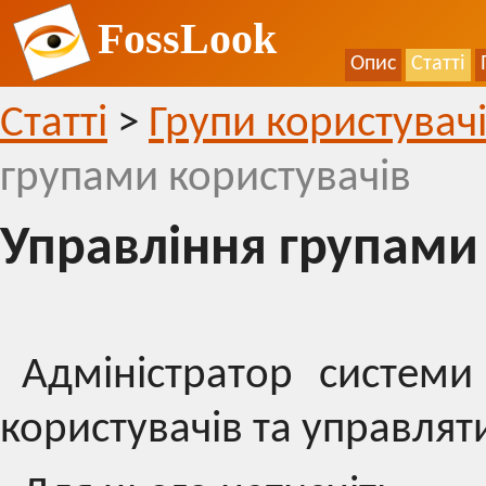
FossLook
Опис
Статті
Статті
>
Групи користувачі
групами користувачів
Управління групами
Адміністратор систем
користувачів та управлят