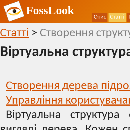
FossLook
Опис
Статті
Статті
>
Створення структу
Віртуальна структура
Створення дерева підро
Управління користувач
Віртуальна структура 
вигляді дерева. Кожен с