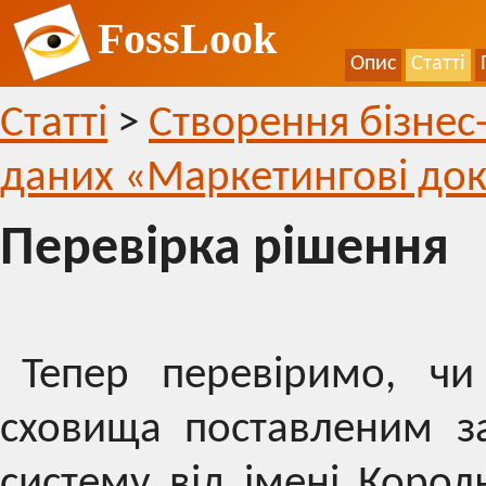
FossLook
Опис
Статті
Статті
>
Створення бізнес
даних «Маркетингові до
Перевірка рішення
Тепер перевіримо, чи
сховища поставленим з
систему від імені Корол