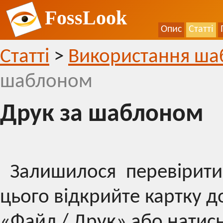
FossLook
Опис
Статті
Статті
>
Використання шаб
шаблоном
Друк за шаблоном
Залишилося перевірити
цього відкрийте картку д
«Файл / Друк» або натисн