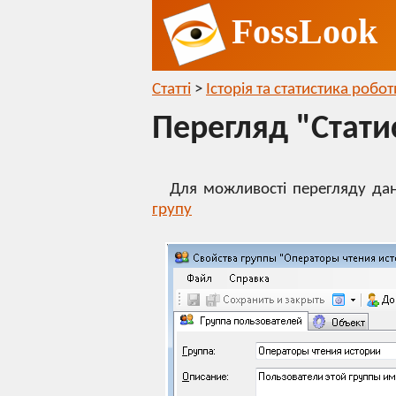
FossLook
Статті
>
Історія та статистика роб
Перегляд "Статис
Для можливості перегляду дани
групу