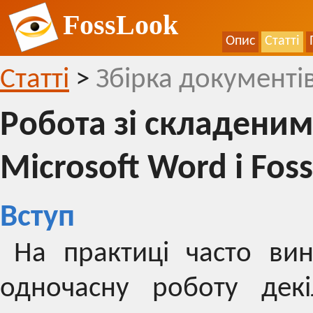
FossLook
Опис
Статті
Статті
>
Збірка документів
Робота зі складени
Microsoft Word і Fos
Вступ
На практиці часто вин
одночасну роботу декі