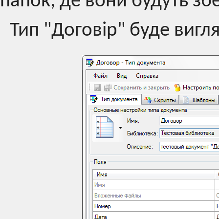
папок, де вони будуть збе
Тип "Договір" буде вигл