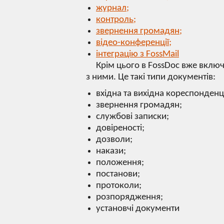
журнал;
контроль;
звернення громадян;
відео-конференції;
інтеграцію з FossMail
Крім цього в FossDoc вже включе
з ними. Це такі типи документів:
вхідна та вихідна кореспонденці
звернення громадян;
службові записки;
довіреності;
дозволи;
накази;
положення;
постанови;
протоколи;
розпорядження;
установчі документи