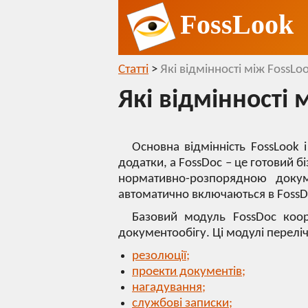
FossLook
Статті
>
Які відмінності між FossLo
Які відмінності 
Основна відмінність FossLook 
додатки, а FossDoc – це готовий б
нормативно-розпорядною докумен
автоматично включаються в FossD
Базовий модуль FossDoc коор
документообігу. Ці модулі перелі
резолюції;
проекти документів;
нагадування;
службові записки;