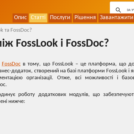
Опис
Статті
Послуги
Рішення
Завантажити
ok та FossDoc?
між FossLook і FossDoc?
і
FossDoc
в тому, що FossLook – це платформа, що доз
ізнес-додаток, створений на базі платформи FossLook і 
тацією організації. Отже, всі можливості і базов
oc.
динує роботу додаткових модулів, що забезпечуют
чені нижче: